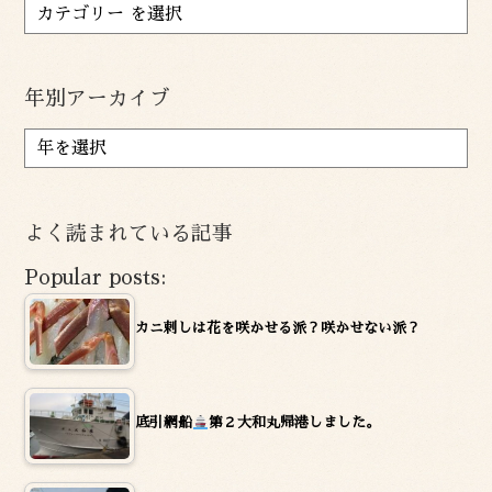
年別アーカイブ
ア
ー
カ
イ
よく読まれている記事
ブ
Popular posts:
カニ刺しは花を咲かせる派？咲かせない派？
底引網船
第２大和丸帰港しました。