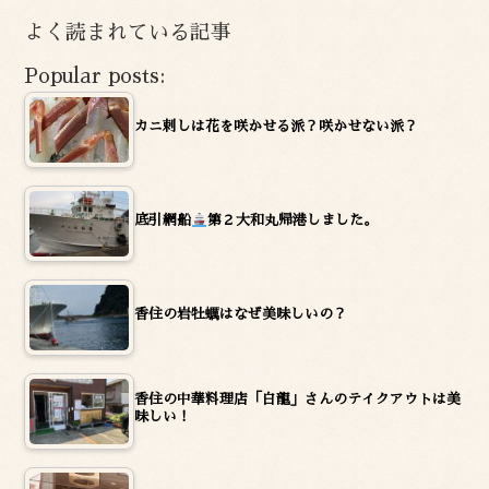
イ
よく読まれている記事
ブ
Popular posts:
カニ刺しは花を咲かせる派？咲かせない派？
底引網船
第２大和丸帰港しました。
香住の岩牡蠣はなぜ美味しいの？
香住の中華料理店「白龍」さんのテイクアウトは美
味しい！