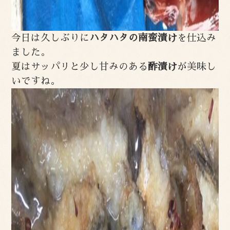
今日は久しぶりに
ハタハタの南蛮漬け
を仕込み
ました。
夏はサッパリと少し甘みのある
酢漬け
が美味し
いですね。