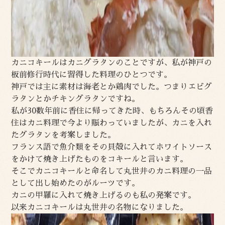
カニコキールはカニグラタンのことですが、私が神戸の
板前修行時代に習得した料理のひとつです。
神戸では主に素材は海老とか鶏肉でした。つまりエビグ
ラタンとかチキングラタンですね。
私が30数年前に香住に帰ってきた時、もちろんその頃香
住はカニ料理で今より賑わっていましたが、カニを入れ
たグラタンを考案しました。
フランス語で魚介類をその貝殻に入れてホワイトソース
をかけて焼き上げたものをコキールと言います。
そこでカニコキールと命名して丸世井のカニ料理の一品
として出し始めたのがルーツです。
カニの甲羅に入れて焼き上げるのも私の発案です。
以来カニコキールは丸世井の名物になりました。