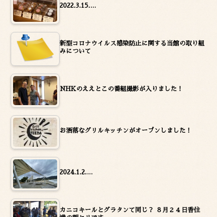
2022.3.15.…
新型コロナウイルス感染防止に関する当館の取り組
みについて
NHKのええとこの番組撮影が入りました！
お洒落なグリルキッチンがオープンしました！
2024.1.2.…
カニコキールとグラタンて同じ？ ８月２４日香住