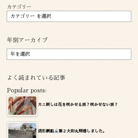
カテゴリー
年別アーカイブ
ア
ー
カ
イ
よく読まれている記事
ブ
Popular posts:
カニ刺しは花を咲かせる派？咲かせない派？
底引網船
第２大和丸帰港しました。