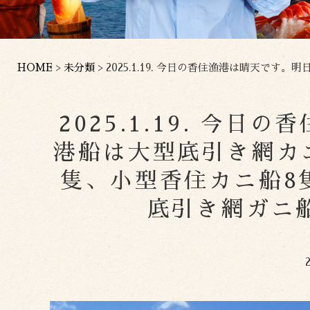
HOME
>
未分類
>
2025.1.19. 今日の香住漁港は晴天です。明日
2025.1.19. 今
港船は大型底引き網カ
隻、小型香住カニ船8
底引き網ガニ