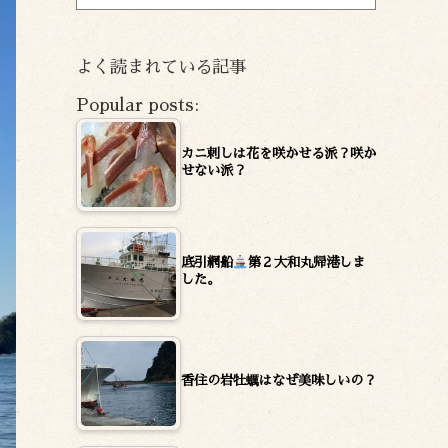
ー
カ
イ
よく読まれている記事
ブ
Popular posts:
カニ刺しは花を咲かせる派？咲か
せない派？
底引網船
第２大和丸帰港しま
した。
香住の岩牡蠣はなぜ美味しいの？