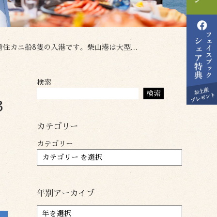
です。柴山港は大型底引き網ガニ船が2隻の予定です。
検索
入
検索
3
型
カテゴリー
カテゴリー
年別アーカイブ
ア