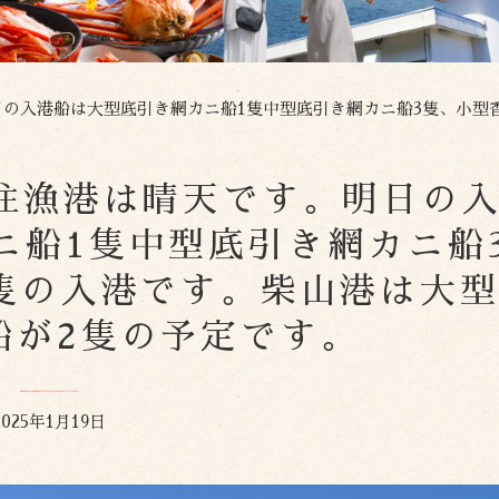
の入港船は大型底引き網カニ船1隻中型底引き網カニ船3隻、小型香住カニ船8隻の入港
日の香住漁港は晴天です。明日の
ニ船1隻中型底引き網カニ船
隻の入港です。柴山港は大
船が2隻の予定です。
2025年1月19日