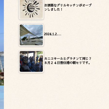
お洒落なグリルキッチンがオープ
ンしました！
2024.1.2.…
カニコキールとグラタンて同じ？
８月２４日香住港の朝セリです。