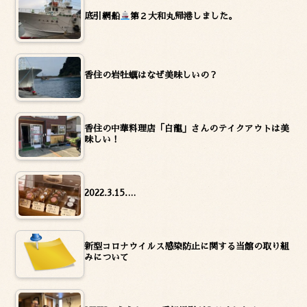
底引網船
第２大和丸帰港しました。
香住の岩牡蠣はなぜ美味しいの？
香住の中華料理店「白龍」さんのテイクアウトは美
味しい！
2022.3.15.…
新型コロナウイルス感染防止に関する当館の取り組
みについて