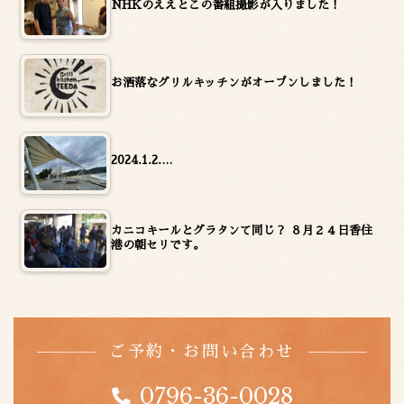
NHKのええとこの番組撮影が入りました！
お洒落なグリルキッチンがオープンしました！
2024.1.2.…
カニコキールとグラタンて同じ？ ８月２４日香住
港の朝セリです。
ご予約・お問い合わせ
0796-36-0028