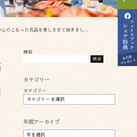
ございます。夜は香住に帰り香住商工会の総会に出席いたしました。
検索
招
検索
高
し
カテゴリー
商
カテゴリー
年別アーカイブ
ア