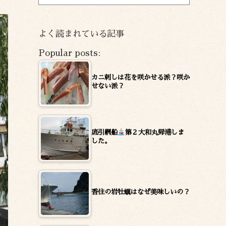
ー
カ
イ
よく読まれている記事
ブ
Popular posts:
カニ刺しは花を咲かせる派？咲か
せない派？
底引網船
第２大和丸帰港しま
した。
香住の岩牡蠣はなぜ美味しいの？