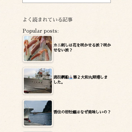
ー
カ
イ
よく読まれている記事
ブ
Popular posts:
カニ刺しは花を咲かせる派？咲か
せない派？
底引網船
第２大和丸帰港しま
した。
香住の岩牡蠣はなぜ美味しいの？