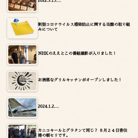
2022.3.15.…
新型コロナウイルス感染防止に関する当館の取り組
みについて
NHKのええとこの番組撮影が入りました！
お洒落なグリルキッチンがオープンしました！
2024.1.2.…
カニコキールとグラタンて同じ？ ８月２４日香住
港の朝セリです。