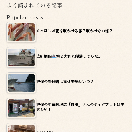
イ
よく読まれている記事
ブ
Popular posts:
カニ刺しは花を咲かせる派？咲かせない派？
底引網船
第２大和丸帰港しました。
香住の岩牡蠣はなぜ美味しいの？
香住の中華料理店「白龍」さんのテイクアウトは美
味しい！