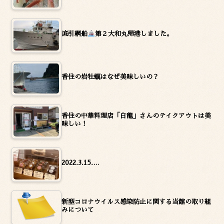
底引網船
第２大和丸帰港しました。
香住の岩牡蠣はなぜ美味しいの？
香住の中華料理店「白龍」さんのテイクアウトは美
味しい！
2022.3.15.…
新型コロナウイルス感染防止に関する当館の取り組
みについて