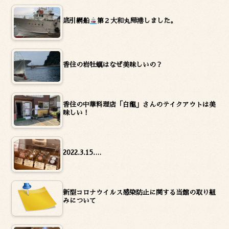
底引網船
第２大和丸帰港しました。
香住の岩牡蠣はなぜ美味しいの？
香住の中華料理店「白龍」さんのテイクアウトは美
味しい！
2022.3.15.…
新型コロナウイルス感染防止に関する当館の取り組
みについて