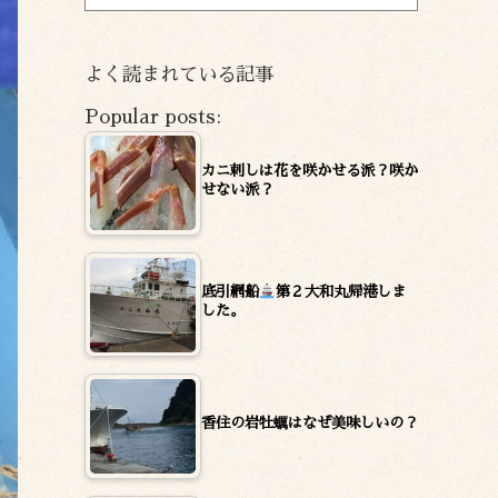
ー
カ
イ
よく読まれている記事
ブ
Popular posts:
カニ刺しは花を咲かせる派？咲か
せない派？
底引網船
第２大和丸帰港しま
した。
香住の岩牡蠣はなぜ美味しいの？