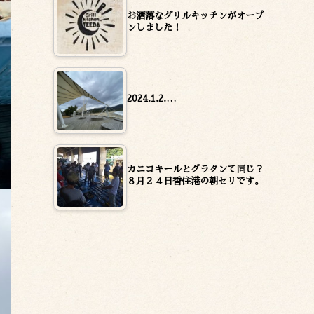
お洒落なグリルキッチンがオープ
ンしました！
2024.1.2.…
カニコキールとグラタンて同じ？
８月２４日香住港の朝セリです。