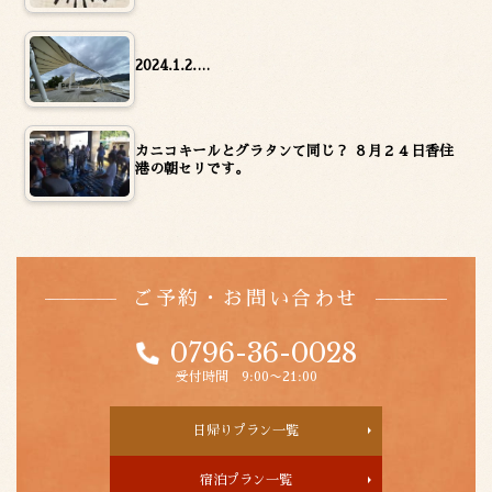
2024.1.2.…
カニコキールとグラタンて同じ？ ８月２４日香住
港の朝セリです。
ご予約・お問い合わせ
0796-36-0028
受付時間 9:00〜21:00
日帰りプラン一覧
宿泊プラン一覧