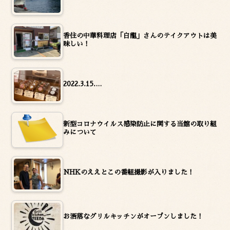
香住の中華料理店「白龍」さんのテイクアウトは美
味しい！
2022.3.15.…
新型コロナウイルス感染防止に関する当館の取り組
みについて
NHKのええとこの番組撮影が入りました！
お洒落なグリルキッチンがオープンしました！