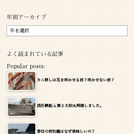
年別アーカイブ
ア
ー
カ
イ
よく読まれている記事
ブ
Popular posts:
カニ刺しは花を咲かせる派？咲かせない派？
底引網船
第２大和丸帰港しました。
香住の岩牡蠣はなぜ美味しいの？