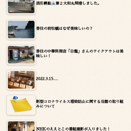
底引網船
第２大和丸帰港しました。
香住の岩牡蠣はなぜ美味しいの？
香住の中華料理店「白龍」さんのテイクアウトは美
味しい！
2022.3.15.…
新型コロナウイルス感染防止に関する当館の取り組
みについて
NHKのええとこの番組撮影が入りました！