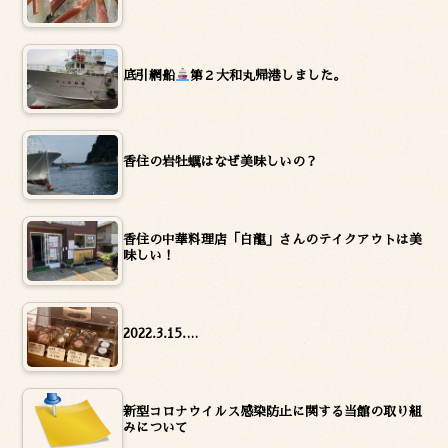
底引網船
第２大和丸帰港しました。
香住の岩牡蠣はなぜ美味しいの？
香住の中華料理店「白龍」さんのテイクアウトは美
味しい！
2022.3.15.…
新型コロナウイルス感染防止に関する当館の取り組
みについて