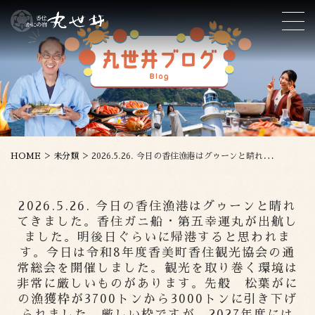
>
>
HOME
未分類
2026.5.26. 今日の香住漁港はグゥーンと晴れてきました。香住ガニ船・第五幸運丸が出航しました。明後日ぐらいに帰港すると思われます。今日は令和8年度香美町香住観光協会の通常総会を開催しました。観光を取り巻く環境は非常に厳しいものがあります。先般 松葉がにの漁獲枠が3700トンから3000トンに引き下げられました。厳しい枠ですが、2027年度には蟹の量は激減するという予想も立てられています。海流変化、成体減少予測、2027年に資源半減の恐れがあるということです。これからは地道に行くことが大事であると思います．
2026.5.26. 今日の香住漁港はグゥーンと晴れ
てきました。香住ガニ船・第五幸運丸が出航し
ました。明後日ぐらいに帰港すると思われま
す。今日は令和8年度香美町香住観光協会の通
常総会を開催しました。観光を取り巻く環境は
非常に厳しいものがあります。先般 松葉がに
の漁獲枠が3700トンから3000トンに引き下げ
られました。厳しい枠ですが、2027年度には