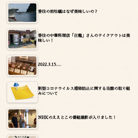
香住の岩牡蠣はなぜ美味しいの？
香住の中華料理店「白龍」さんのテイクアウトは美
味しい！
2022.3.15.…
新型コロナウイルス感染防止に関する当館の取り組
みについて
NHKのええとこの番組撮影が入りました！