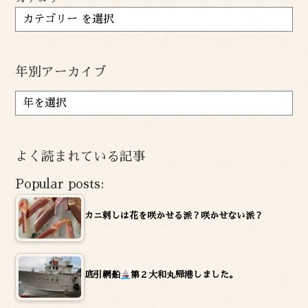
年別アーカイブ
ア
ー
カ
イ
よく読まれている記事
ブ
Popular posts:
カニ刺しは花を咲かせる派？咲かせない派？
底引網船
第２大和丸帰港しました。