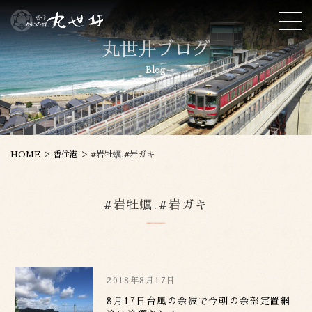
丸世井ブログ
Blog
>
>
HOME
香住港
#岩牡蠣.#岩ガキ
#岩牡蠣.#岩ガキ
2018年8月17日
8月17日台風の余波で今朝の余部定置網