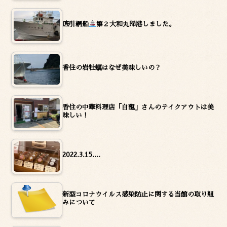
底引網船
第２大和丸帰港しました。
香住の岩牡蠣はなぜ美味しいの？
香住の中華料理店「白龍」さんのテイクアウトは美
味しい！
2022.3.15.…
新型コロナウイルス感染防止に関する当館の取り組
みについて