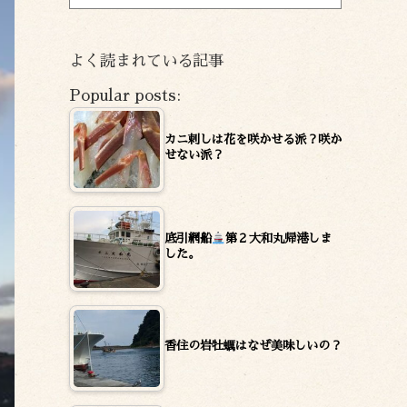
ー
カ
イ
よく読まれている記事
ブ
Popular posts:
カニ刺しは花を咲かせる派？咲か
せない派？
底引網船
第２大和丸帰港しま
した。
香住の岩牡蠣はなぜ美味しいの？