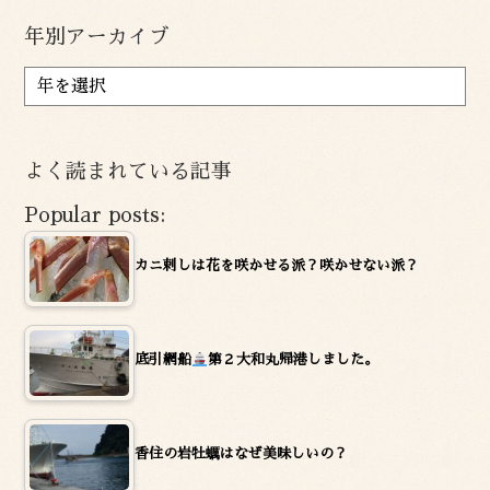
年別アーカイブ
ア
ー
カ
イ
よく読まれている記事
ブ
Popular posts:
カニ刺しは花を咲かせる派？咲かせない派？
底引網船
第２大和丸帰港しました。
香住の岩牡蠣はなぜ美味しいの？