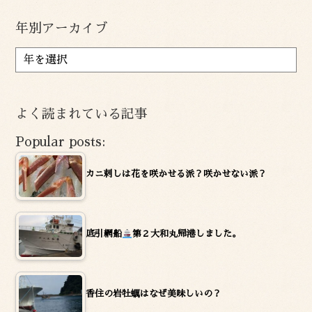
年別アーカイブ
ア
ー
カ
イ
よく読まれている記事
ブ
Popular posts:
カニ刺しは花を咲かせる派？咲かせない派？
底引網船
第２大和丸帰港しました。
香住の岩牡蠣はなぜ美味しいの？