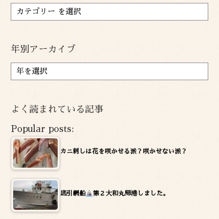
年別アーカイブ
ア
ー
カ
イ
よく読まれている記事
ブ
Popular posts:
カニ刺しは花を咲かせる派？咲かせない派？
底引網船
第２大和丸帰港しました。