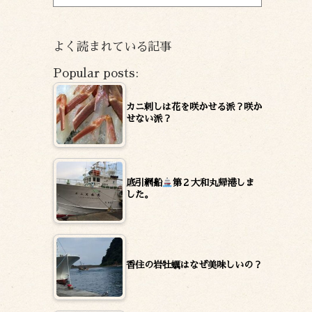
ー
カ
イ
よく読まれている記事
ブ
Popular posts:
カニ刺しは花を咲かせる派？咲か
せない派？
底引網船
第２大和丸帰港しま
した。
香住の岩牡蠣はなぜ美味しいの？