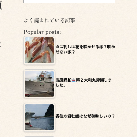
ー
頂
カ
の
イ
よく読まれている記事
ブ
せ
Popular posts:
後
カニ刺しは花を咲かせる派？咲か
せない派？
禍
ゆ
底引網船
第２大和丸帰港しま
した。
香住の岩牡蠣はなぜ美味しいの？