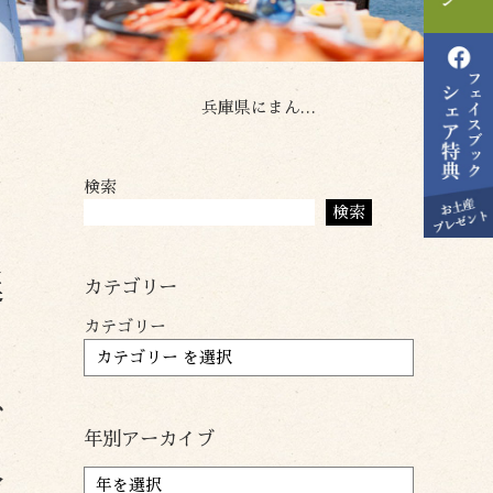
りません。ただ夕食は午後8時までとさせて頂いています。 昼食は従前通り午後2時まででございます。 コロナ禍でご利用人数も縮小していますので、皆様にはごゆっくりとお過ごし頂けることと思います。
検索
だ
検索
延
カテゴリー
し
カテゴリー
ざ
年別アーカイブ
人
ア