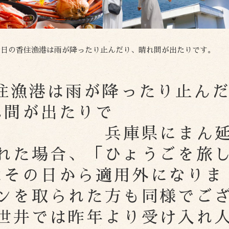
晴れ間が出たりです。 兵庫県にまん延防止重点措置が適用された場合、「ひょうごを旅しようキャンペーン」はその日から適用外になります。 すでにクーポンを取られた方も同様でございます。 丸世井では昨年より受け入れ人数を40パーセント減らして夕食は個室食にさせて頂いておりますが、ご宿泊のお客様に関してはお酒の制限は有
日の香住漁港は雨が降ったり止ん
れ間が出たりで
庫県にまん
れた場合、「ひょうごを旅
はその日から適用外になりま
ンを取られた方も同様でご
では昨年より受け入れ