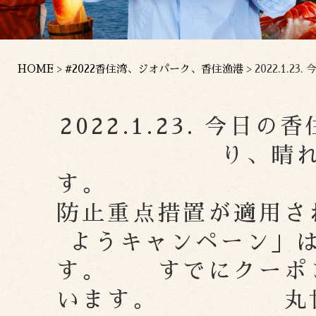
HOME
>
#2022香住湾、ジオパーク、香住漁港
>
2022.1.23. 今日の香住漁港は雨が降ったり止んだり、
2022.1.23. 今
り、晴
す。 兵
防止重点措置が適用さ
ようキャンペーン」
す。 すでにクーポ
います。 丸世井