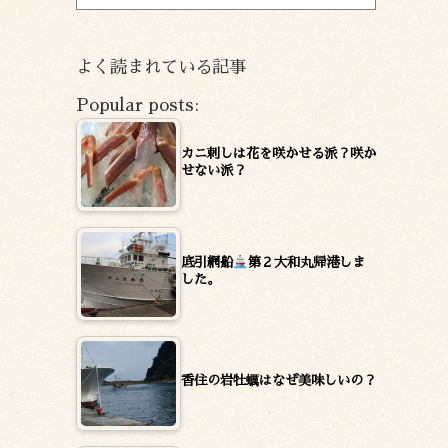
ー
カ
イ
よく読まれている記事
ブ
Popular posts:
カニ刺しは花を咲かせる派？咲か
せない派？
底引網船
第２大和丸帰港しま
した。
香住の岩牡蠣はなぜ美味しいの？