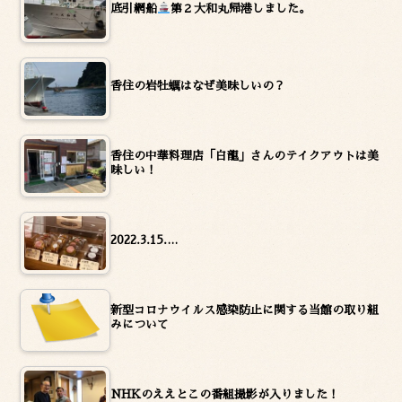
底引網船
第２大和丸帰港しました。
香住の岩牡蠣はなぜ美味しいの？
香住の中華料理店「白龍」さんのテイクアウトは美
味しい！
2022.3.15.…
新型コロナウイルス感染防止に関する当館の取り組
みについて
NHKのええとこの番組撮影が入りました！