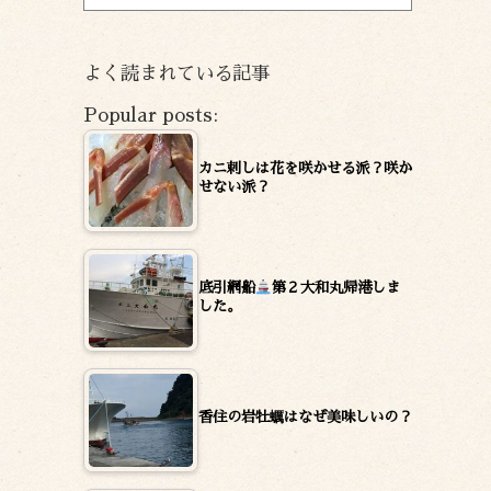
ー
カ
イ
よく読まれている記事
ブ
Popular posts:
カニ刺しは花を咲かせる派？咲か
せない派？
底引網船
第２大和丸帰港しま
した。
香住の岩牡蠣はなぜ美味しいの？