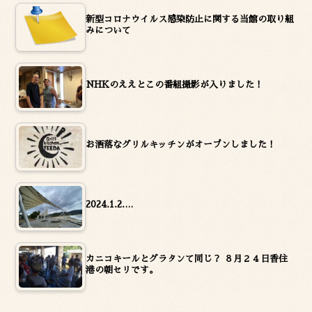
新型コロナウイルス感染防止に関する当館の取り組
みについて
NHKのええとこの番組撮影が入りました！
お洒落なグリルキッチンがオープンしました！
2024.1.2.…
カニコキールとグラタンて同じ？ ８月２４日香住
港の朝セリです。