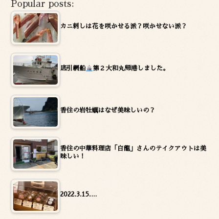
Popular posts:
カニ刺しは花を咲かせる派？咲かせない派？
底引網船
第２大和丸帰港しました。
香住の岩牡蠣はなぜ美味しいの？
香住の中華料理店「白龍」さんのテイクアウトは美
味しい！
2022.3.15.…