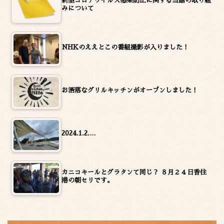
新型コロナウイルス感染防止に関する当館の取り組
みについて
NHKのええとこの番組撮影が入りました！
お洒落なグリルキッチンがオープンしました！
2024.1.2.…
カニコキールとグラタンて同じ？ ８月２４日香住
港の朝セリです。