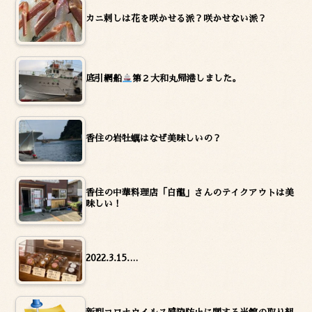
カニ刺しは花を咲かせる派？咲かせない派？
底引網船
第２大和丸帰港しました。
香住の岩牡蠣はなぜ美味しいの？
香住の中華料理店「白龍」さんのテイクアウトは美
味しい！
2022.3.15.…