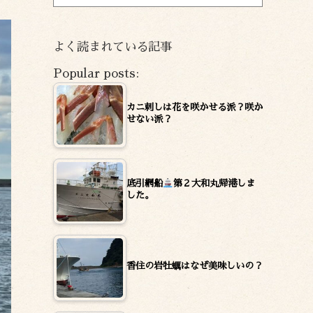
ー
カ
イ
よく読まれている記事
ブ
Popular posts:
カニ刺しは花を咲かせる派？咲か
せない派？
底引網船
第２大和丸帰港しま
した。
香住の岩牡蠣はなぜ美味しいの？