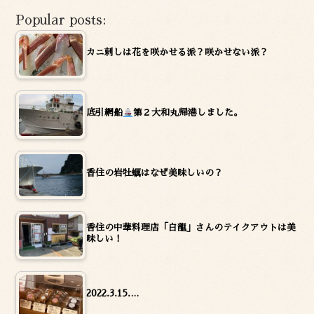
Popular posts:
カニ刺しは花を咲かせる派？咲かせない派？
底引網船
第２大和丸帰港しました。
香住の岩牡蠣はなぜ美味しいの？
香住の中華料理店「白龍」さんのテイクアウトは美
味しい！
2022.3.15.…