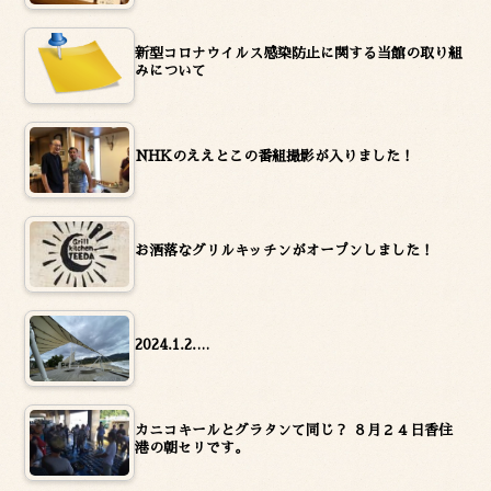
新型コロナウイルス感染防止に関する当館の取り組
みについて
NHKのええとこの番組撮影が入りました！
お洒落なグリルキッチンがオープンしました！
2024.1.2.…
カニコキールとグラタンて同じ？ ８月２４日香住
港の朝セリです。