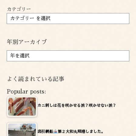
カテゴリー
年別アーカイブ
ア
ー
カ
イ
よく読まれている記事
ブ
Popular posts:
カニ刺しは花を咲かせる派？咲かせない派？
底引網船
第２大和丸帰港しました。