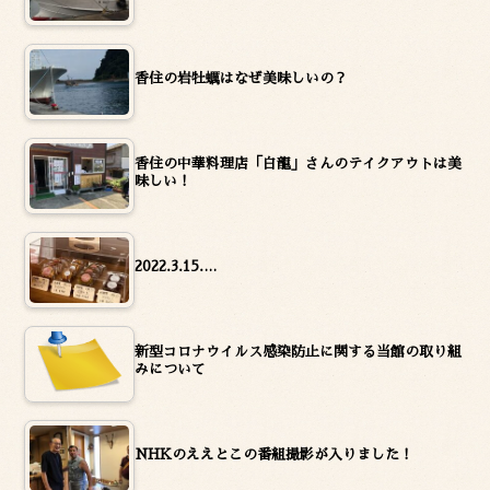
香住の岩牡蠣はなぜ美味しいの？
香住の中華料理店「白龍」さんのテイクアウトは美
味しい！
2022.3.15.…
新型コロナウイルス感染防止に関する当館の取り組
みについて
NHKのええとこの番組撮影が入りました！