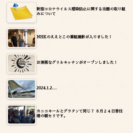
新型コロナウイルス感染防止に関する当館の取り組
みについて
NHKのええとこの番組撮影が入りました！
お洒落なグリルキッチンがオープンしました！
2024.1.2.…
カニコキールとグラタンて同じ？ ８月２４日香住
港の朝セリです。