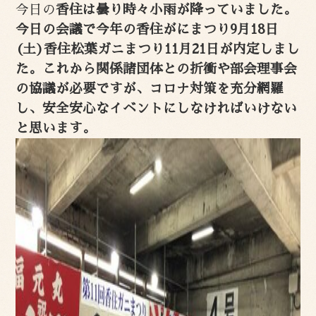
今日の
香住は曇り時々小雨が降っていました。
今日の会議で今年の香住がにまつり9月18日
(土)香住松葉ガニまつり11月21日が内定しまし
た。これから関係諸団体との折衝や部会理事会
の協議が必要ですが、コロナ対策を充分網羅
し、安全安心なイベントにしなければいけない
と思います。