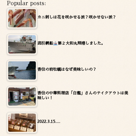
Popular posts:
カニ刺しは花を咲かせる派？咲かせない派？
底引網船
第２大和丸帰港しました。
香住の岩牡蠣はなぜ美味しいの？
香住の中華料理店「白龍」さんのテイクアウトは美
味しい！
2022.3.15.…