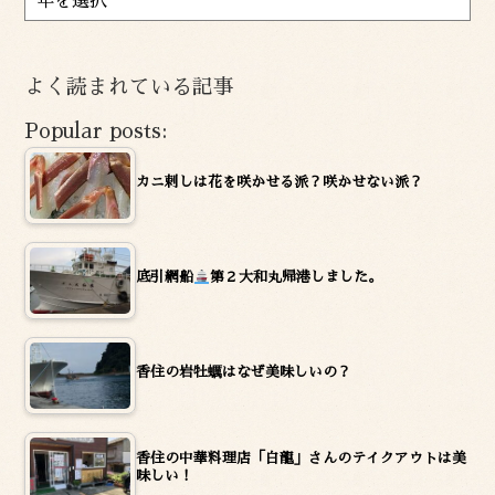
ー
カ
イ
よく読まれている記事
ブ
Popular posts:
カニ刺しは花を咲かせる派？咲かせない派？
底引網船
第２大和丸帰港しました。
香住の岩牡蠣はなぜ美味しいの？
香住の中華料理店「白龍」さんのテイクアウトは美
味しい！