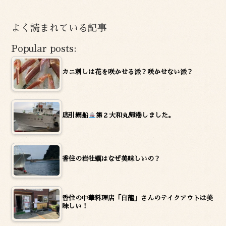
カ
イ
よく読まれている記事
ブ
Popular posts:
カニ刺しは花を咲かせる派？咲かせない派？
底引網船
第２大和丸帰港しました。
香住の岩牡蠣はなぜ美味しいの？
香住の中華料理店「白龍」さんのテイクアウトは美
味しい！