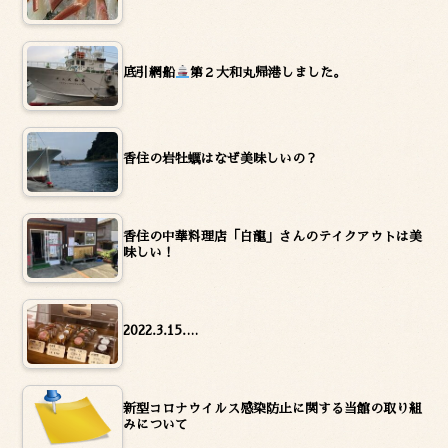
底引網船
第２大和丸帰港しました。
香住の岩牡蠣はなぜ美味しいの？
香住の中華料理店「白龍」さんのテイクアウトは美
味しい！
2022.3.15.…
新型コロナウイルス感染防止に関する当館の取り組
みについて