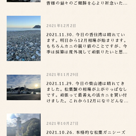
皆様の益々のご健勝を心より祈念いたし
ます。元旦の海もやはり荒れていまし
た。冬の日本海は荒れています。
2021年12月2日
2021.11.30. 今日の香住湾は晴れてい
ます。明日から12月相場が始まります。
もちろんカニの競り値のことですが、今
季は採算は度外視して頑張りたいと思い
ます。
2021年11月29日
2021.11.29. 今日の柴山港は晴れてき
ました。松葉蟹の相場が上がりっぱなし
です。頑張って最善丸の活カニを買い付
けました。これから12月になりどんな相
場になるか、怖いを通り越して興味津々
です。
2021年10月27日
2021.10.26. 本格的な松葉ガニシーズ