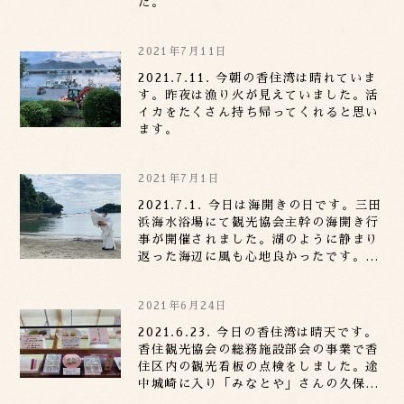
た。
2021年7月11日
2021.7.11. 今朝の香住湾は晴れていま
す。昨夜は漁り火が見えていました。活
イカをたくさん￼￼￼持ち帰ってくれると思い
ます。
2021年7月1日
2021.7.1. 今日は海開きの日です。三田
浜海水浴場にて観光協会主幹の海開き行
事が開催されました。湖のように静まり
返った海辺に風も心地良かったです。町
長、県議を始め観光協会役員全員でお客
様の安全と安心してたくさん来ていただ
2021年6月24日
ける観光地作りを祈念いたしました。
2021.6.23. 今日の香住湾は晴天です。
香住観光協会の総務施設部会の事業で香
住区内の観光看板の点検をしました。途
中城崎に入り「みなとや」さんの久保田
社長に久しぶりにお会いしました。「ゆ