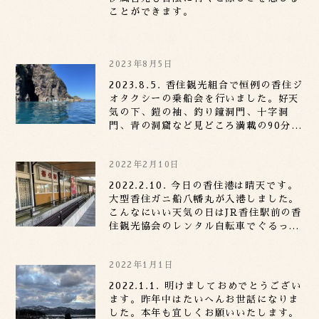
ことができます。
2023年8月5日
2023.8.5. 香住観光組合で恒例の香住ジ
オタクシーの乗船会を行いました。好天
気の下、鎧の袖、釣り鐘洞門、十字洞
門、青の洞窟など見どころ満載の90分コ
ースはとても綺麗で荘厳で素晴らしかっ
たです。青の洞窟はもう少し30分早いと
2022年2月10日
天井から差し込む光がドンピシャリでし
た。
2022.2.10. 今日の香住港は晴天です。
大型香住ガニ船八幡丸が入港しました。
こんなにいい天気の日はJR香住駅前の香
住観光協会のレンタル自転車でぐるっと
香住港見物も良いものです。カモメの親
子が仲良く泳いでいます。
2022年1月1日
2022.1.1. 明けましておめでとうござい
ます。昨年中はたいへんお世話になりま
した。本年も宜しくお願いいたします。