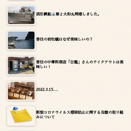
底引網船
第２大和丸帰港しました。
香住の岩牡蠣はなぜ美味しいの？
香住の中華料理店「白龍」さんのテイクアウトは美
味しい！
2022.3.15.…
新型コロナウイルス感染防止に関する当館の取り組
みについて