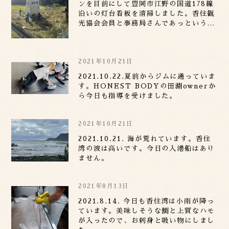
ンを目前にして豊岡市江野の国道178線
沿いの灯台看板を清掃しました。香住観
光協会会員と事務局さんであっという間
に綺麗になりました。すでに秋冬のお客
様の入りは満室状態ですが、初心に帰り
頑張りたいと思います。
2021年10月21日
2021.10.22.夏前からジムに通っていま
す。HONEST BODYの田淵ownerか
ら今日も指導を受けました。
2021年10月21日
2021.10.21. 海が荒れています。香住
湾の波は高いです。今日の入港船はあり
ません。
2021年8月13日
2021.8.14. 今日も香住湾は小雨が降っ
ています。美味しそうな鯛と上質なハモ
が入ったので、お刺身と吸い物にしまし