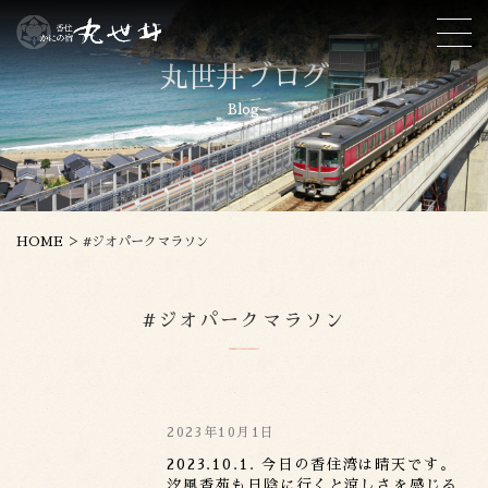
丸世井ブログ
Blog
>
HOME
#ジオパークマラソン
#ジオパークマラソン
2023年10月1日
2023.10.1. 今日の香住湾は晴天です。
汐風香苑も日陰に行くと涼しさを感じる