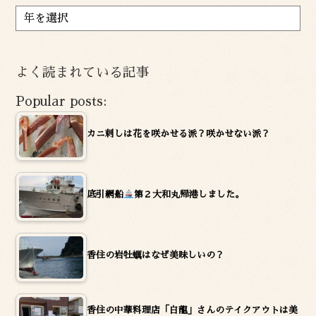
ア
ー
カ
イ
よく読まれている記事
ブ
Popular posts:
カニ刺しは花を咲かせる派？咲かせない派？
底引網船
第２大和丸帰港しました。
香住の岩牡蠣はなぜ美味しいの？
香住の中華料理店「白龍」さんのテイクアウトは美