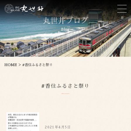
丸世井ブログ
Blog
>
HOME
#香住ふるさと祭り
#香住ふるさと祭り
2021年4月5日