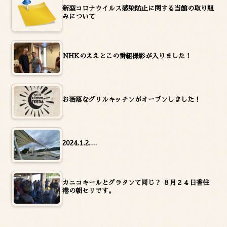
新型コロナウイルス感染防止に関する当館の取り組
みについて
NHKのええとこの番組撮影が入りました！
お洒落なグリルキッチンがオープンしました！
2024.1.2.…
カニコキールとグラタンて同じ？ ８月２４日香住
港の朝セリです。