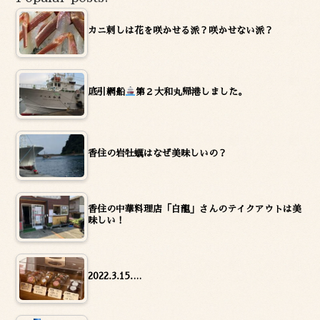
カニ刺しは花を咲かせる派？咲かせない派？
底引網船
第２大和丸帰港しました。
香住の岩牡蠣はなぜ美味しいの？
香住の中華料理店「白龍」さんのテイクアウトは美
味しい！
2022.3.15.…