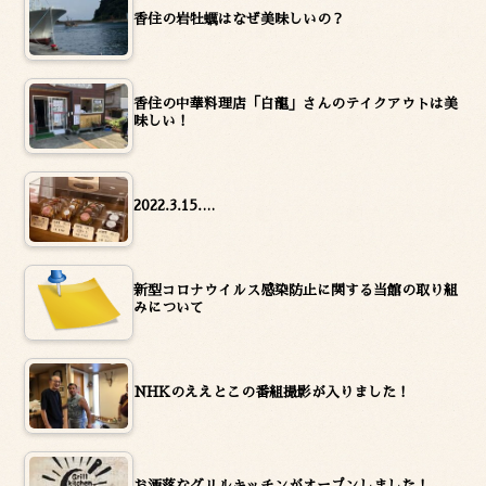
香住の岩牡蠣はなぜ美味しいの？
香住の中華料理店「白龍」さんのテイクアウトは美
味しい！
2022.3.15.…
新型コロナウイルス感染防止に関する当館の取り組
みについて
NHKのええとこの番組撮影が入りました！
お洒落なグリルキッチンがオープンしました！