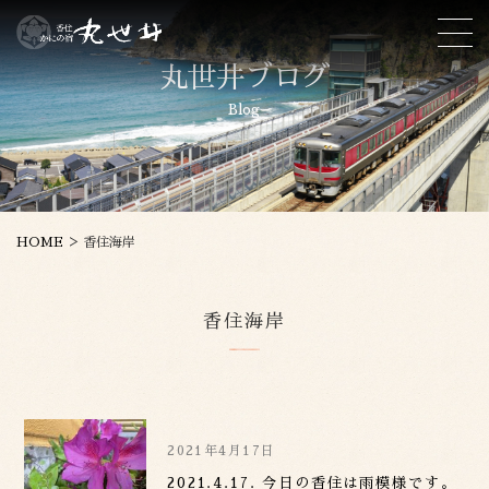
丸世井ブログ
Blog
>
HOME
香住海岸
香住海岸
2021年4月17日
2021.4.17. 今日の香住は雨模様です。