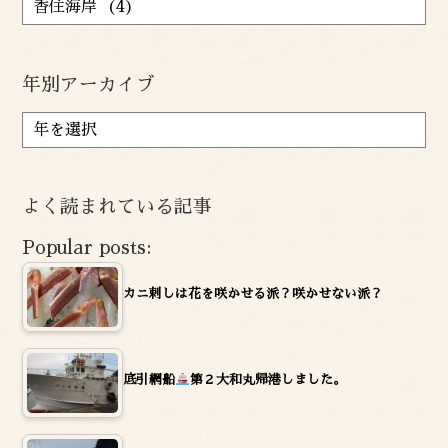
年別アーカイブ
ア
ー
カ
イ
よく読まれている記事
ブ
Popular posts:
カニ刺しは花を咲かせる派？咲かせない派？
底引網船
第２大和丸帰港しました。