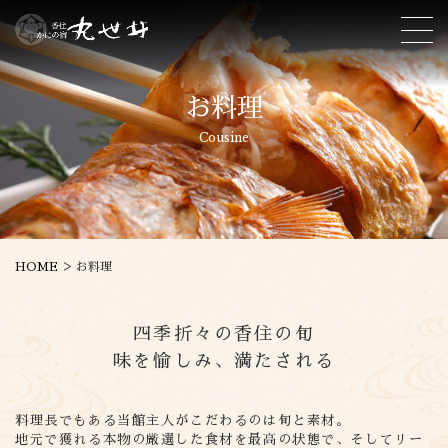
お料理
Cousine
>
HOME
お料理
四季折々の香住の旬
味を愉しみ、満たされる
料理長でもある当館主人がこだわるのは旬と素材。
地元で獲れる本物の厳選した食材を最高の状態で、そしてリー