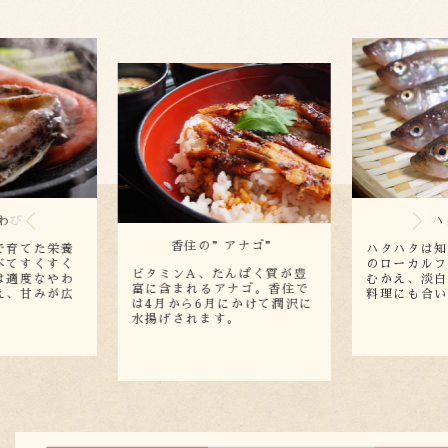
ハタハタ
アナゴ”
ハタハタは知る人ぞ知る地元
のローカルフード。春に旬を
んぱく質が豊
香住湾で取れ
むかえ、淡白な白身はどんな
ナゴ。香住で
たっぷり！そ
料理にも合います。
にかけて潤沢に
モンをふりか
。
来の味が最高
す。