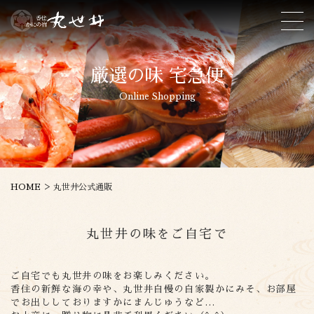
厳選の味 宅急便
Online Shopping
>
HOME
丸世井公式通販
丸世井の味をご自宅で
ご自宅でも丸世井の味をお楽しみください。
香住の新鮮な海の幸や、丸世井自慢の自家製かにみそ、お部屋
でお出ししておりますかにまんじゅうなど…