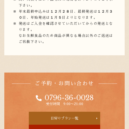
下さい。
１２
２８
１２
３
年末最終申込みは
月
日、最終発送は
月
０
１
５
日、年始発送は
月
日よりとなります。
発送はご入金を確認させていただいてからの発送とな
ります。
なお生鮮食品のため商品が異なる場合以外のご返送は
ご容赦下さい。
ご予約・お問い合わせ
0796-36-0028
受付時間 9:00〜21:00
日帰りプラン一覧