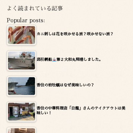
イ
よく読まれている記事
ブ
Popular posts:
カニ刺しは花を咲かせる派？咲かせない派？
底引網船
第２大和丸帰港しました。
香住の岩牡蠣はなぜ美味しいの？
香住の中華料理店「白龍」さんのテイクアウトは美
味しい！