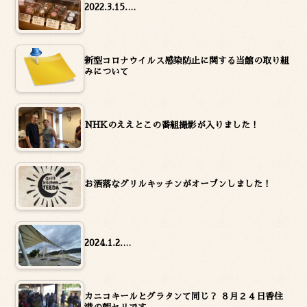
2022.3.15.…
新型コロナウイルス感染防止に関する当館の取り組
みについて
NHKのええとこの番組撮影が入りました！
お洒落なグリルキッチンがオープンしました！
2024.1.2.…
カニコキールとグラタンて同じ？ ８月２４日香住