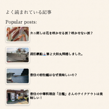
カ
イ
よく読まれている記事
ブ
Popular posts:
カニ刺しは花を咲かせる派？咲かせない派？
底引網船
第２大和丸帰港しました。
香住の岩牡蠣はなぜ美味しいの？
香住の中華料理店「白龍」さんのテイクアウトは美
味しい！